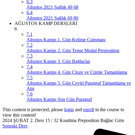
6.3
Ağustos 2021 Sağlık 49 68
6.4
Ağustos 2021 Sağlık 69 80
AĞUSTOS KAMP DERSLERİ
6
7.1
Ağustos Kampı 1. Gün Kelime Çalışması
7.2
Ağustos Kampı 2. Gün Tense Modal Preposition
7.3
Ağustos Kampı 3. Gün Bağlaçlar
7.4
Ağustos Kampı 4. Gün Cloze ve Cümle Tamamlama
7.5
Ağustos Kampı 5. Gün Çeviri Paragraf Tamamlama ve
Atış
7.6
Ağustos Kampı Son Gün Paragraf
This content is protected, please
login
and
enroll
in the course to
view this content!
2024 ŞUBAT 2. Ders 15 / 32 Kısaltma Preposition Bağlac Giris
Sonraki Ders