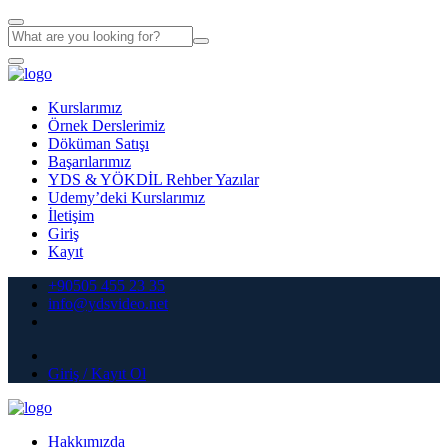
Kurslarımız
Örnek Derslerimiz
Döküman Satışı
Başarılarımız
YDS & YÖKDİL Rehber Yazılar
Udemy’deki Kurslarımız
İletişim
Giriş
Kayıt
+90505 455 23 35
info@ydsvideo.net
Giriş / Kayıt Ol
Hakkımızda