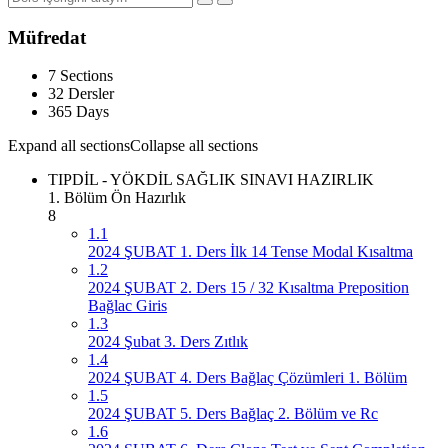
Müfredat
7 Sections
32 Dersler
365 Days
Expand all sections
Collapse all sections
TIPDİL - YÖKDİL SAĞLIK SINAVI HAZIRLIK
1. Bölüm Ön Hazırlık
8
1.1
2024 ŞUBAT 1. Ders İlk 14 Tense Modal Kısaltma
1.2
2024 ŞUBAT 2. Ders 15 / 32 Kısaltma Preposition
Bağlac Giris
1.3
2024 Şubat 3. Ders Zıtlık
1.4
2024 ŞUBAT 4. Ders Bağlaç Çözümleri 1. Bölüm
1.5
2024 ŞUBAT 5. Ders Bağlaç 2. Bölüm ve Rc
1.6