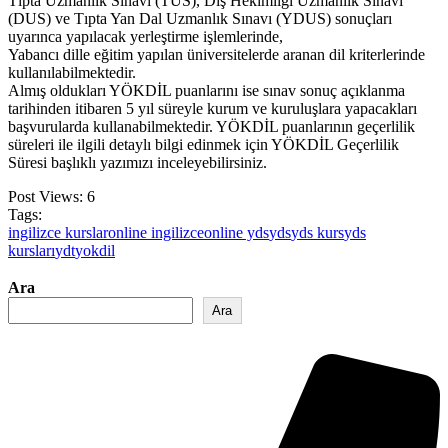
Tıpta Uzmanlık Sınavı (TUS), Diş Hekimliği Uzmanlık Sınavı
(DUS) ve Tıpta Yan Dal Uzmanlık Sınavı (YDUS) sonuçları
uyarınca yapılacak yerleştirme işlemlerinde,
Yabancı dille eğitim yapılan üniversitelerde aranan dil kriterlerinde
kullanılabilmektedir.
Almış oldukları YÖKDİL puanlarını ise sınav sonuç açıklanma
tarihinden itibaren 5 yıl süreyle kurum ve kuruluşlara yapacakları
başvurularda kullanabilmektedir. YÖKDİL puanlarının geçerlilik
süreleri ile ilgili detaylı bilgi edinmek için YÖKDİL Geçerlilik
Süresi başlıklı yazımızı inceleyebilirsiniz.
Post Views:
6
Tags:
ingilizce kurslar
online ingilizce
online yds
yds
yds kurs
yds
kursları
ydt
yokdil
Ara
Ara