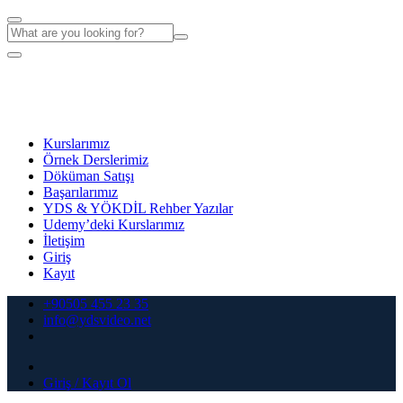
Kurslarımız
Örnek Derslerimiz
Döküman Satışı
Başarılarımız
YDS & YÖKDİL Rehber Yazılar
Udemy’deki Kurslarımız
İletişim
Giriş
Kayıt
+90505 455 23 35
info@ydsvideo.net
Giriş / Kayıt Ol