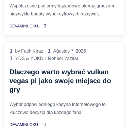
Współczesne platformy hazardowe oferują graczom
niezwykle bogaty wybór cyfrowych rozrywek.
DEVAMINI OKU...
by Fatih Kiraz
Ağustos 7, 2026
YDS & YÖKDİL Rehber Yazılar
Dlaczego warto wybrać vulkan
vegas pl jako swoje miejsce do
gry
Wybór odpowiedniego kasyna internetowego to
kluczowa decyzja dla każdego fana
DEVAMINI OKU...