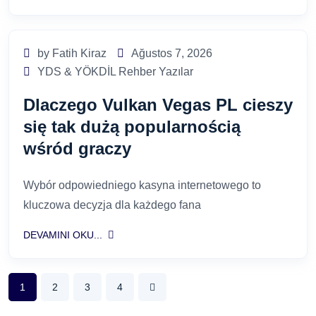
by Fatih Kiraz
Ağustos 7, 2026
YDS & YÖKDİL Rehber Yazılar
Dlaczego Vulkan Vegas PL cieszy
się tak dużą popularnością
wśród graczy
Wybór odpowiedniego kasyna internetowego to
kluczowa decyzja dla każdego fana
DEVAMINI OKU...
1
2
3
4