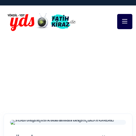
Home
YDS & YÖKDİL Rehber Yazılar
YÖKDİL Fen,
Sosyal ve Sağlık Sınavına Nasıl Çalışılmalı?