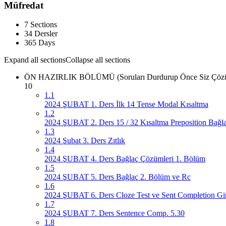
Müfredat
7 Sections
34 Dersler
365 Days
Expand all sections
Collapse all sections
ÖN HAZIRLIK BÖLÜMÜ (Soruları Durdurup Önce Siz Çözünüz
10
1.1
2024 ŞUBAT 1. Ders İlk 14 Tense Modal Kısaltma
1.2
2024 ŞUBAT 2. Ders 15 / 32 Kısaltma Preposition Bağla
1.3
2024 Şubat 3. Ders Zıtlık
1.4
2024 ŞUBAT 4. Ders Bağlaç Çözümleri 1. Bölüm
1.5
2024 ŞUBAT 5. Ders Bağlaç 2. Bölüm ve Rc
1.6
2024 ŞUBAT 6. Ders Cloze Test ve Sent Completion Gir
1.7
2024 ŞUBAT 7. Ders Sentence Comp. 5.30
1.8