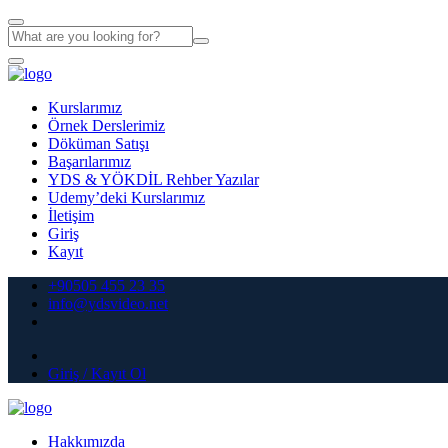
Kurslarımız
Örnek Derslerimiz
Döküman Satışı
Başarılarımız
YDS & YÖKDİL Rehber Yazılar
Udemy’deki Kurslarımız
İletişim
Giriş
Kayıt
+90505 455 23 35
info@ydsvideo.net
Giriş / Kayıt Ol
Hakkımızda