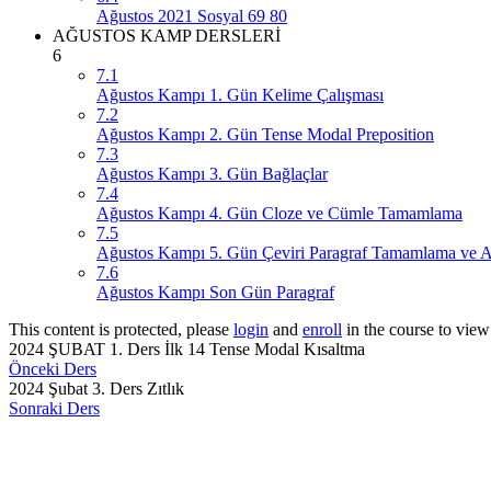
Ağustos 2021 Sosyal 69 80
AĞUSTOS KAMP DERSLERİ
6
7.1
Ağustos Kampı 1. Gün Kelime Çalışması
7.2
Ağustos Kampı 2. Gün Tense Modal Preposition
7.3
Ağustos Kampı 3. Gün Bağlaçlar
7.4
Ağustos Kampı 4. Gün Cloze ve Cümle Tamamlama
7.5
Ağustos Kampı 5. Gün Çeviri Paragraf Tamamlama ve A
7.6
Ağustos Kampı Son Gün Paragraf
This content is protected, please
login
and
enroll
in the course to view 
2024 ŞUBAT 1. Ders İlk 14 Tense Modal Kısaltma
Önceki Ders
2024 Şubat 3. Ders Zıtlık
Sonraki Ders