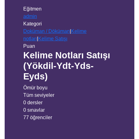
Eğitmen
admin
Kategori
Doküman / Döküman
|
Kelime
notları
|
Kelime Satışı
Puan
Kelime Notları Satışı
(Yökdil-Ydt-Yds-
Eyds)
Ömür boyu
Tüm seviyeler
0 dersler
0 sınavlar
77 öğrenciler