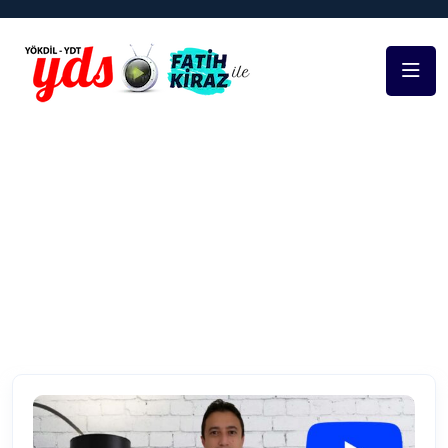
Home
Ornekler
Paragraf Tüyoları ve Paragraf
Çözümleri