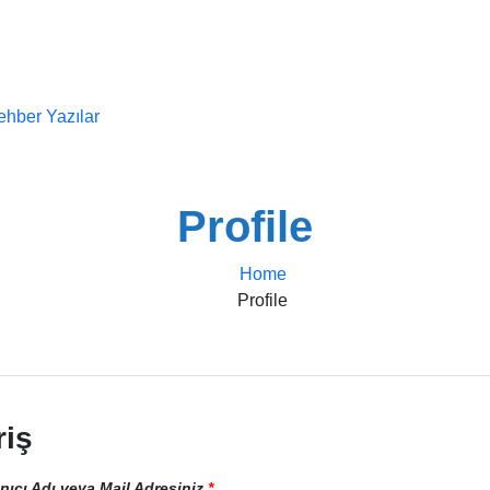
hber Yazılar
Profile
Home
Profile
riş
nıcı Adı veya Mail Adresiniz
*