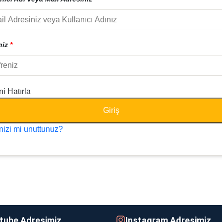
niz
*
i Hatırla
Giriş
enizi mi unuttunuz?
tube Adresimiz
Instagram Adresimiz