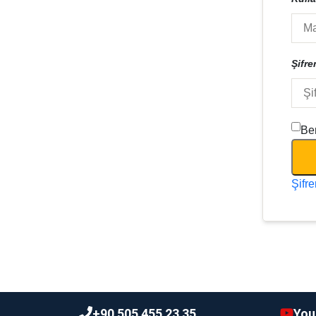
Şifre
Ben
Şifr
+90 505 455 23 35
You