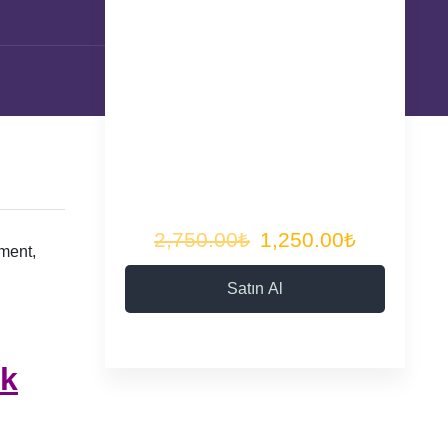
2,750.00₺
1,250.00₺
ement,
Satın Al
k