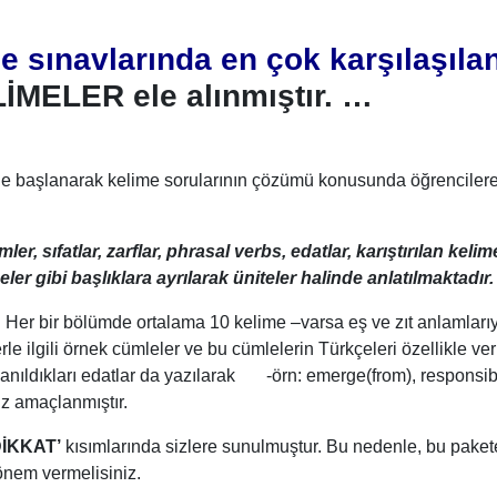
ce sınavlarında
en çok karşılaşıla
LİMELER
ele alınmıştır. …
e başlanarak kelime sorularının çözümü konusunda öğrenciler
ler, sıfatlar, zarflar, phrasal verbs, edatlar, karıştırılan kelim
er gibi başlıklara ayrılarak üniteler halinde anlatılmaktadır.
r. Her bir bölümde ortalama 10 kelime –varsa eş ve zıt anlamları
le ilgili örnek cümleler ve bu cümlelerin Türkçeleri özellikle veri
ullanıldıkları edatlar da yazılarak -örn: emerge(from), responsib
iz amaçlanmıştır.
DİKKAT’
kısımlarında sizlere sunulmuştur. Bu nedenle, bu paket
önem vermelisiniz.