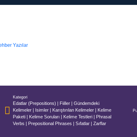
hber Yazılar
Kategori
Edatlar (Prepositions)
|
Fiiller
|
Gündemdeki
Kelimeler
|
Isimler
|
Karıştırılan Kelimeler
|
Kelime
P
Paketi
|
Kelime Soruları
|
Kelime Testleri
|
Phrasal
Verbs
|
Prepositional Phrases
|
Sıfatlar
|
Zarflar