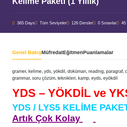
Kelime Paketi (1 Yıllık)
365 Days
Tüm Seviyeler
126 Dersler
0 Sınavlar
45
Genel Bakış
Müfredat
Eğitmen
Puanlamalar
gramer, kelime, yds, yökdil, doküman, reading, paragraf, 
grammar, soru çözüm, teknikleri, kamp, eyds, eyökdil
YDS – YÖKDİL ve YKS
YDS / LYS5
KELİME PAKET
Artık Çok Kolay