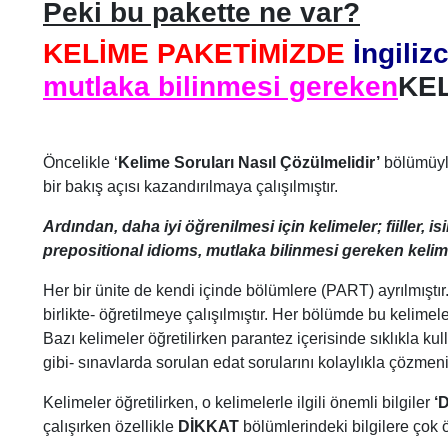
Peki bu pakette ne var?
KELİME PAKETİMİZDE
İngiliz
mutlaka bilinmesi gereken
KE
Öncelikle ‘
Kelime Soruları Nasıl Çözülmelidir’
bölümüyl
bir bakış açısı kazandırılmaya çalışılmıştır.
Ardından, daha iyi öğrenilmesi için kelimeler; fiiller, isim
prepositional idioms, mutlaka bilinmesi gereken kelimel
Her bir ünite de kendi içinde bölümlere (PART) ayrılmıştı
birlikte- öğretilmeye çalışılmıştır. Her bölümde bu kelimeler
Bazı kelimeler öğretilirken parantez içerisinde sıklıkla k
gibi- sınavlarda sorulan edat sorularını kolaylıkla çözmen
Kelimeler öğretilirken, o kelimelerle ilgili önemli bilgiler
‘
çalışırken özellikle
DİKKAT
bölümlerindeki bilgilere çok 