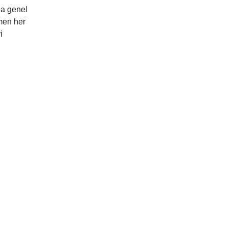
da genel
emen her
i