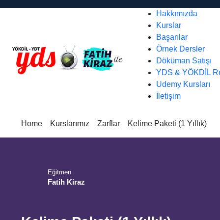
Hakkımızda
Kurslar
Başarılar
Örnek Dersler
Döküman Satışı
YDS & YÖKDİL Re
Udemy Kursları
İletişim
Home
Kurslarımız
Zarflar
Kelime Paketi (1 Yıllık)
Eğitmen
Fatih Kiraz