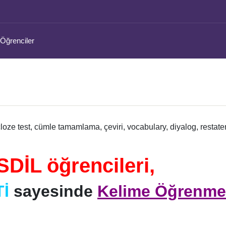
 Öğrenciler
cloze test, cümle tamamlama, çeviri, vocabulary, diyalog, restat
DİL öğrencileri,
İ
sayesinde
Kelime Öğrenme