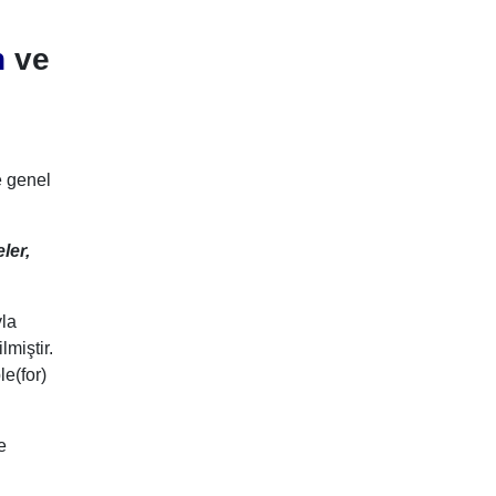
n
ve
e genel
eler,
yla
lmiştir.
le(for)
e