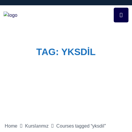
TAG:
YKSDIL
Home
Course Tags
yksdil
Home
Kurslarımız
Courses tagged “yksdil”