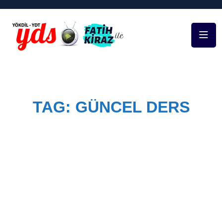
TAG:
GÜNCEL DERS
Home
Course Tags
güncel ders