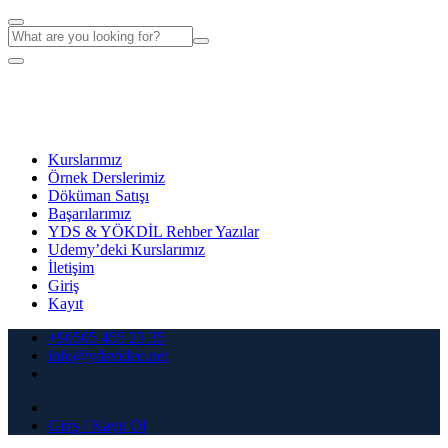
Kurslarımız
Örnek Derslerimiz
Döküman Satışı
Başarılarımız
YDS & YÖKDİL Rehber Yazılar
Udemy’deki Kurslarımız
İletişim
Giriş
Kayıt
+90505 455 23 35
info@ydsvideo.net
Giriş / Kayıt Ol