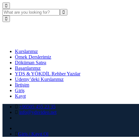
Kurslarımız
Örnek Derslerimiz
Döküman Satışı
Başarılarımız
YDS & YÖKDİL Rehber Yazılar
Udemy’deki Kurslarımız
İletişim
Giriş
Kayıt
+90505 455 23 35
info@ydsvideo.net
Giriş / Kayıt Ol