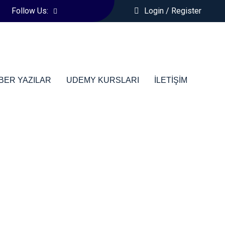
Follow Us:
Login / Register
BER YAZILAR
UDEMY KURSLARI
İLETIŞIM