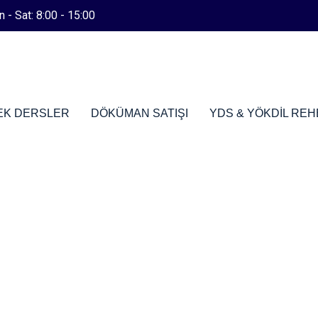
 - Sat: 8:00 - 15:00
EK DERSLER
DÖKÜMAN SATIŞI
YDS & YÖKDİL REH