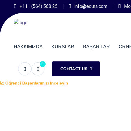
+111 (564) 568 25
info@edura.com
Mon
HAKKIMIZDA
KURSLAR
BAŞARILAR
ÖRN
0
CONTACT US
📈 Öğrenci Başarılarımızı İnceleyin